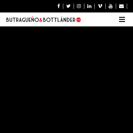






