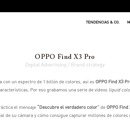
TENDENCIAS & CO.
M
OPPO Find X3 Pro
Digital Advertising / Brand strategy
 con un espectro de 1 billón de colores, así es
OPPO Find X3 Pr
características. Por eso grabamos una serie de vídeos
liquid col
ráctica el mensaje
“Descubre el verdadero color”
de
OPPO Find 
ial de su cámara y cómo consigue capturar millones de colores 