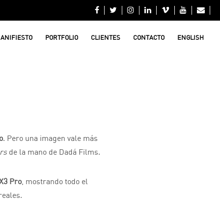







ANIFIESTO
PORTFOLIO
CLIENTES
CONTACTO
ENGLISH
o
. Pero una imagen vale más
ors
de la mano de Dadá Films.
X3 Pro
, mostrando todo el
reales.